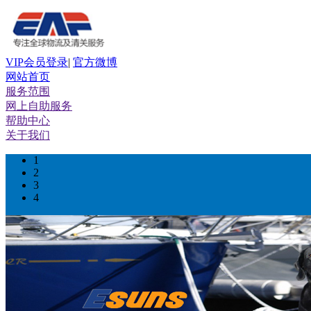
VIP会员登录
|
官方微博
网站首页
服务范围
网上自助服务
帮助中心
关于我们
1
2
3
4