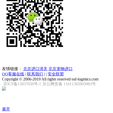
友情链接：
北京进口清关
北京宠物进口
QQ客服在线
|
联系我们
|
|
安全联盟
Copyright © 2006-2019 All rights reserved eaf-logistics.com
京ICP备13037650号-1
京公网安备 11011302003983号
展开